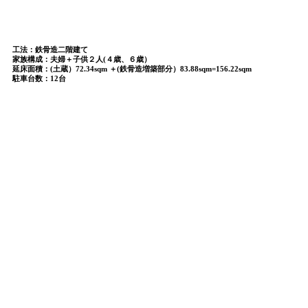
工法：鉄骨造二階建て
家族構成：夫婦＋子供２人(４歳、６歳）
延床面積：(土蔵）72.34sqm ＋(鉄骨造増築部分）83.88sqm=156.22sqm
駐車台数：12台