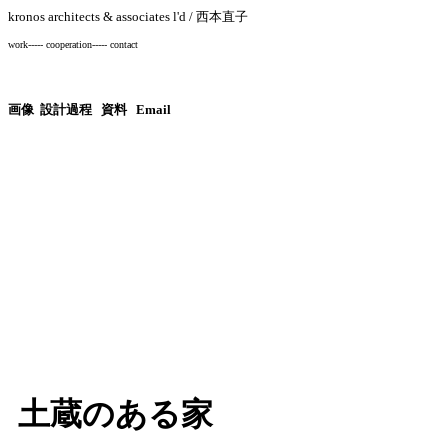
kronos architects & associates l'd / 西本直子
work
-----
cooperation
-----
contact
画像
設計過程
資料
Email
土蔵のある家